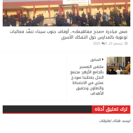
ضمن مبادرة «صحح مفاهيمك».. أوقاف جنوب سيناء تنفّذ فعاليات
توعوية بالمدارس حول التفكك الأسري
ديسمبر 23, 2025
0
السابق
ملتقى التفسير
بالجامع الأزهر: مجتمع
النحل يعطينا نموذج
عملي في الانضباط
والتعاون وتحقيق
الأهداف
ترك تعليق أدناه
ليست هناك تعليقات