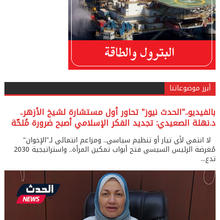
أبرز موضوعاتنا
بالفيديو.."الحدث نيوز" تحاور أول مستشارة لشيخ الأزهر..
د.نهلة الصعيدي: تجديد الفكر الإسلامي أصبح ضرورة مُلحّة
لا انتمي لأي تيار أو تنظيم سياسي.. ومزاعم انتمائي لـ"الإخوان"
مُغرضة الرئيس السيسي فتح أبواب تمكين المرأة.. واستراتيجية 2030
تدع...