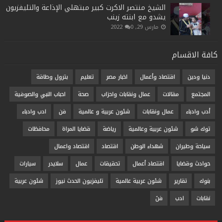
الشيخ منتصر الاكرت كبير مبتهلي الإذاعة والتليفزيون
يشدو مع ابنته زينب
مارس 29, 2022
0
كافة الاقسام
دنيا ودين
اقتصاد وأعمال
اخبار مصر
تعليم
بترول وطاقة
المجتمع
مقالات
عمال ونقابات واحزاب
صحة
احباب النبي والصوفية
أدب وادباء
عمال ونقابات
شئون عربية و عالمية
فن
ادب وادباء
توك شو
شئون عربية وعالمية
رياضة
قضايا المراة
محافظات
سياحة وطيران
شهداء الوطن
اقتصاد
اقتصاد واعمال
حوادث وقضايا
اقتصاد أعمال
تحقيقات
عمال
سلايدر
سيارات
بنوك
تقارير
شئون عربية عالمية
تليفزيون الحدث نيوز
شئون عربية
نقابات
ادب
فنَ