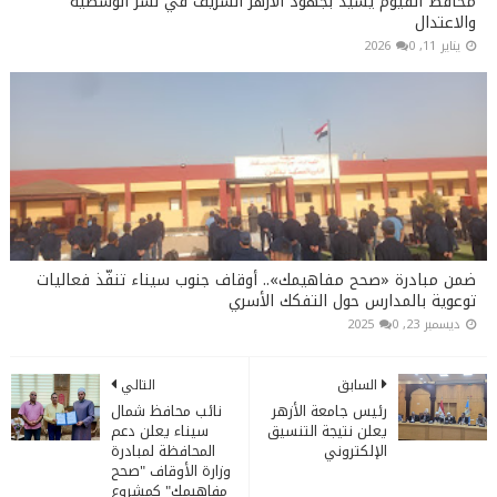
محافظ الفيوم يشيد بجهود الأزهر الشريف في نشر الوسطية
والاعتدال
يناير 11, 2026
0
ضمن مبادرة «صحح مفاهيمك».. أوقاف جنوب سيناء تنفّذ فعاليات
توعوية بالمدارس حول التفكك الأسري
ديسمبر 23, 2025
0
السابق
التالي
رئيس جامعة الأزهر
نائب محافظ شمال
يعلن نتيجة التنسيق
سيناء يعلن دعم
الإلكتروني
المحافظة لمبادرة
وزارة الأوقاف "صحح
مفاهيمك" كمشروع