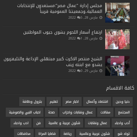
مجلس إدارة "عمال مصر":مستعدون للإنتخابات
العمالية..وجمعيتنا العمومية قريباً
مارس 28, 2022
5
ارتفاع أسعار اللحوم يشوي جيوب المواطنين
مارس 28, 2022
1
الشيخ منتصر الاكرت كبير مبتهلي الإذاعة والتليفزيون
يشدو مع ابنته زينب
مارس 29, 2022
0
كافة الاقسام
دنيا ودين
اقتصاد وأعمال
اخبار مصر
تعليم
بترول وطاقة
المجتمع
مقالات
عمال ونقابات واحزاب
صحة
احباب النبي والصوفية
أدب وادباء
عمال ونقابات
شئون عربية و عالمية
فن
ادب وادباء
توك شو
شئون عربية وعالمية
رياضة
قضايا المراة
محافظات