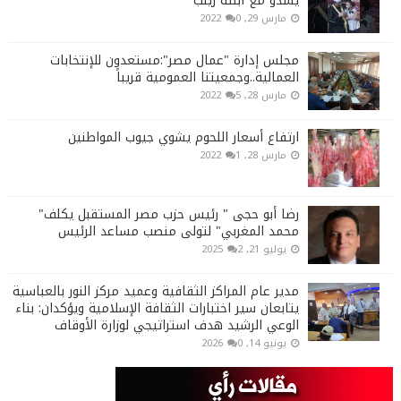
يشدو مع ابنته زينب
مارس 29, 2022
0
مجلس إدارة "عمال مصر":مستعدون للإنتخابات
العمالية..وجمعيتنا العمومية قريباً
مارس 28, 2022
5
ارتفاع أسعار اللحوم يشوي جيوب المواطنين
مارس 28, 2022
1
رضا أبو حجى " رئيس حزب مصر المستقبل يكلف"
محمد المغربي" لتولى منصب مساعد الرئيس
يوليو 21, 2025
2
مدير عام المراكز الثقافية وعميد مركز النور بالعباسية
يتابعان سير اختبارات الثقافة الإسلامية ويؤكدان: بناء
الوعي الرشيد هدف استراتيجي لوزارة الأوقاف
يونيو 14, 2026
0