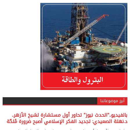
أبرز موضوعاتنا
بالفيديو.."الحدث نيوز" تحاور أول مستشارة لشيخ الأزهر..
د.نهلة الصعيدي: تجديد الفكر الإسلامي أصبح ضرورة مُلحّة